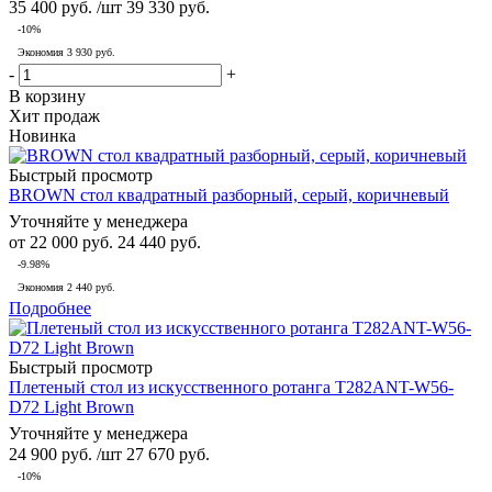
35 400
руб.
/шт
39 330
руб.
-
10
%
Экономия
3 930
руб.
-
+
В корзину
Хит продаж
Новинка
Быстрый просмотр
BROWN стол квадратный разборный, серый, коричневый
Уточняйте у менеджера
от
22 000 руб.
24 440 руб.
-9.98%
Экономия
2 440 руб.
Подробнее
Быстрый просмотр
Плетеный стол из искусственного ротанга T282ANT-W56-
D72 Light Brown
Уточняйте у менеджера
24 900
руб.
/шт
27 670
руб.
-
10
%