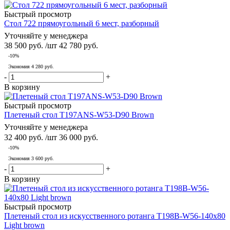
Быстрый просмотр
Стол 722 прямоугольный 6 мест, разборный
Уточняйте у менеджера
38 500
руб.
/шт
42 780
руб.
-
10
%
Экономия
4 280
руб.
-
+
В корзину
Быстрый просмотр
Плетеный стол T197ANS-W53-D90 Brown
Уточняйте у менеджера
32 400
руб.
/шт
36 000
руб.
-
10
%
Экономия
3 600
руб.
-
+
В корзину
Быстрый просмотр
Плетеный стол из искусственного ротанга T198B-W56-140x80
Light brown