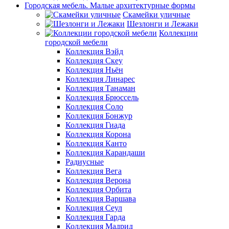
Городская мебель. Малые архитектурные формы
Скамейки уличные
Шезлонги и Лежаки
Коллекции
городской мебели
Коллекция Вэйд
Коллекция Скеу
Коллекция Ньён
Коллекция Линарес
Коллекция Танаман
Коллекция Брюссель
Коллекция Соло
Коллекция Бонжур
Коллекция Гиада
Коллекция Корона
Коллекция Канто
Коллекция Карандаши
Радиусные
Коллекция Вега
Коллекция Верона
Коллекция Орбита
Коллекция Варшава
Коллекция Сеул
Коллекция Гарда
Коллекция Мадрид