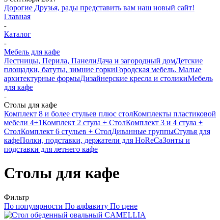
Дорогие Друзья, рады представить вам наш новый сайт!
Главная
-
Каталог
-
Мебель для кафе
Лестницы, Перила, Панели
Дача и загородный дом
Детские
площадки, батуты, зимние горки
Городская мебель. Малые
архитектурные формы
Дизайнерские кресла и столики
Мебель
для кафе
-
Столы для кафе
Комплект 8 и более стульев плюс стол
Комплекты пластиковой
мебели 4+1
Комплект 2 стула + Стол
Комплект 3 и 4 стула +
Стол
Комплект 6 стульев + Стол
Диванные группы
Стулья для
кафе
Полки, подставки, держатели для HoReCa
Зонты и
подставки для летнего кафе
Столы для кафе
Фильтр
По популярности
По алфавиту
По цене