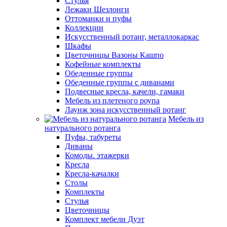
Стулья
Лежаки Шезлонги
Оттоманки и пуфы
Коллекции
Искусственный ротанг, металлокаркас
Шкафы
Цветочницы Вазоны Кашпо
Кофейные комплекты
Обеденные группы
Обеденные группы с диванами
Подвесные кресла, качели, гамаки
Мебель из плетеного роупа
Лаунж зона искусственный ротанг
Мебель из
натурального ротанга
Пуфы, табуреты
Диваны
Комоды. этажерки
Кресла
Кресла-качалки
Столы
Комплекты
Стулья
Цветочницы
Комплект мебели Дуэт