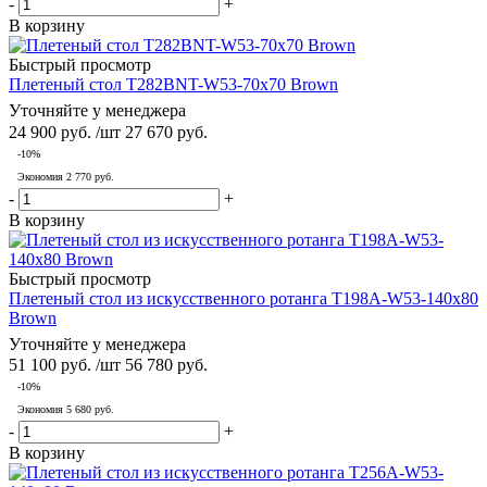
-
+
В корзину
Быстрый просмотр
Плетеный стол T282BNT-W53-70x70 Brown
Уточняйте у менеджера
24 900
руб.
/шт
27 670
руб.
-
10
%
Экономия
2 770
руб.
-
+
В корзину
Быстрый просмотр
Плетеный стол из искусственного ротанга T198A-W53-140x80
Brown
Уточняйте у менеджера
51 100
руб.
/шт
56 780
руб.
-
10
%
Экономия
5 680
руб.
-
+
В корзину