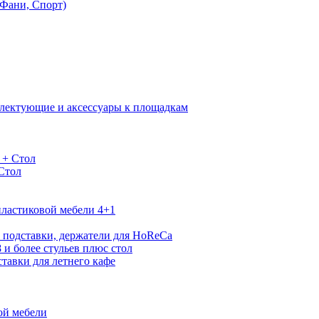
Фани, Спорт)
лектующие и аксессуары к площадкам
 + Стол
 Стол
ластиковой мебели 4+1
 подставки, держатели для HoReCa
 и более стульев плюс стол
тавки для летнего кафе
ой мебели