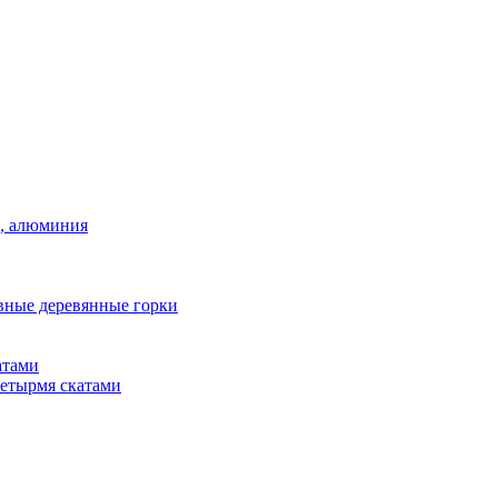
а, алюминия
вные деревянные горки
атами
четырмя скатами