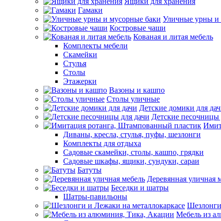
Ящики для хранения
Гамаки
Уличные урны и
Костровые чаши
Кованая и литая мебель
Комплекты мебели
Скамейки
Стулья
Столы
Этажерки
Вазоны и кашпо
Столы уличные
Детские домики для да
Детские песочницы 
Имит
Диваны, кресла, стулья, пуфы, шезлонги
Комплекты для отдыха
Садовые скамейки, столы, кашпо, грядки
Садовые шкафы, ящики, сундуки, сараи
Батуты
Деревянная уличная 
Беседки и шатры
Шатры-павильоны
Шезлонги
Мебель из а