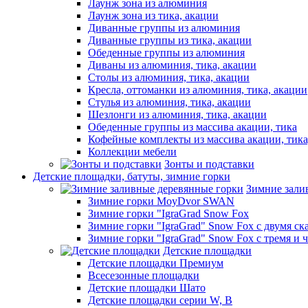
Лаунж зона из алюминия
Лаунж зона из тика, акации
Диванные группы из алюминия
Диванные группы из тика, акации
Обеденные группы из алюминия
Диваны из алюминия, тика, акации
Столы из алюминия, тика, акации
Кресла, оттоманки из алюминия, тика, акации
Стулья из алюминия, тика, акации
Шезлонги из алюминия, тика, акации
Обеденные группы из массива акации, тика
Кофейные комплекты из массива акации, тик
Коллекции мебели
Зонты и подставки
Детские площадки, батуты, зимние горки
Зимние зали
Зимние горки MoyDvor SWAN
Зимние горки "IgraGrad Snow Fox
Зимние горки "IgraGrad" Snow Fox с двумя ск
Зимние горки "IgraGrad" Snow Fox с тремя и 
Детские площадки
Детские площадки Премиум
Всесезонные площадки
Детские площадки Шато
Детские площадки серии W, В