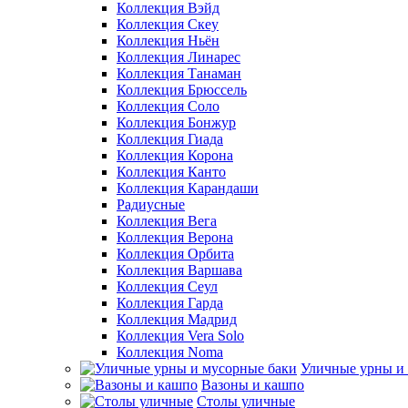
Коллекция Вэйд
Коллекция Скеу
Коллекция Ньён
Коллекция Линарес
Коллекция Танаман
Коллекция Брюссель
Коллекция Соло
Коллекция Бонжур
Коллекция Гиада
Коллекция Корона
Коллекция Канто
Коллекция Карандаши
Радиусные
Коллекция Вега
Коллекция Верона
Коллекция Орбита
Коллекция Варшава
Коллекция Сеул
Коллекция Гарда
Коллекция Мадрид
Коллекция Vera Solo
Коллекция Noma
Уличные урны и
Вазоны и кашпо
Столы уличные