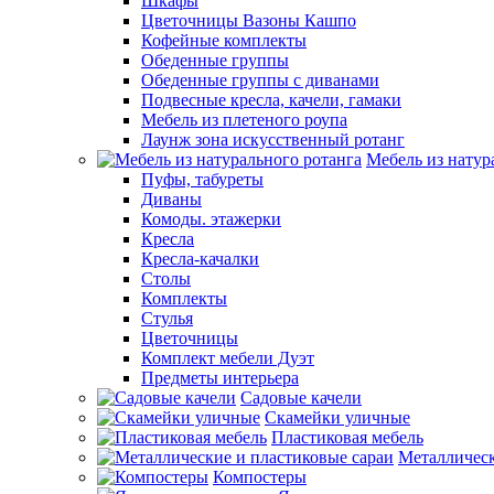
Шкафы
Цветочницы Вазоны Кашпо
Кофейные комплекты
Обеденные группы
Обеденные группы с диванами
Подвесные кресла, качели, гамаки
Мебель из плетеного роупа
Лаунж зона искусственный ротанг
Мебель из натур
Пуфы, табуреты
Диваны
Комоды. этажерки
Кресла
Кресла-качалки
Столы
Комплекты
Стулья
Цветочницы
Комплект мебели Дуэт
Предметы интерьера
Садовые качели
Скамейки уличные
Пластиковая мебель
Металлическ
Компостеры