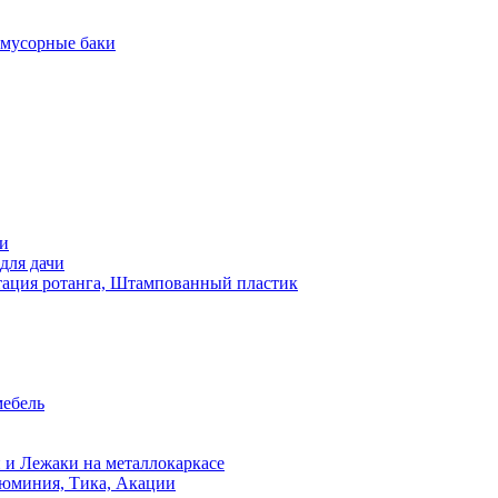
 мусорные баки
чи
для дачи
ация ротанга, Штампованный пластик
мебель
 и Лежаки на металлокаркасе
люминия, Тика, Акации