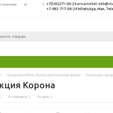
+7(343)271-04-24
arivamebel-ekb@mai
О компании
Новости
Вопрос-ответ
+7-982-717-04-24 WhatsApp, Max, Te
г
-
Городская мебель. Малые архитектурные формы
-
Коллекции город
кция Корона
По алфавиту
По цене