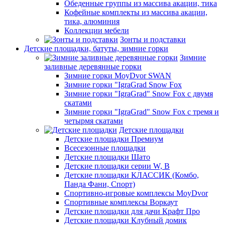
Обеденные группы из массива акации, тика
Кофейные комплекты из массива акации,
тика, алюминия
Коллекции мебели
Зонты и подставки
Детские площадки, батуты, зимние горки
Зимние
заливные деревянные горки
Зимние горки MoyDvor SWAN
Зимние горки "IgraGrad Snow Fox
Зимние горки "IgraGrad" Snow Fox с двумя
скатами
Зимние горки "IgraGrad" Snow Fox с тремя и
четырмя скатами
Детские площадки
Детские площадки Премиум
Всесезонные площадки
Детские площадки Шато
Детские площадки серии W, В
Детские площадки КЛАССИК (Комбо,
Панда Фани, Спорт)
Спортивно-игровые комплексы MoyDvor
Спортивные комплексы Воркаут
Детские площадки для дачи Крафт Про
Детские площадки Клубный домик