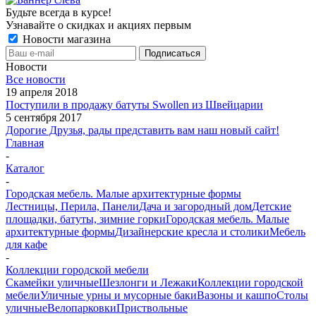
Будьте всегда в курсе!
Узнавайте о скидках и акциях первым
Новости магазина
Новости
Все новости
19 апреля 2018
Поступили в продажу батуты Swollen из Швейцарии
5 сентября 2017
Дорогие Друзья, рады представить вам наш новый сайт!
Главная
-
Каталог
-
Городская мебель. Малые архитектурные формы
Лестницы, Перила, Панели
Дача и загородный дом
Детские
площадки, батуты, зимние горки
Городская мебель. Малые
архитектурные формы
Дизайнерские кресла и столики
Мебель
для кафе
-
Коллекции городской мебели
Скамейки уличные
Шезлонги и Лежаки
Коллекции городской
мебели
Уличные урны и мусорные баки
Вазоны и кашпо
Столы
уличные
Велопарковки
Приствольные