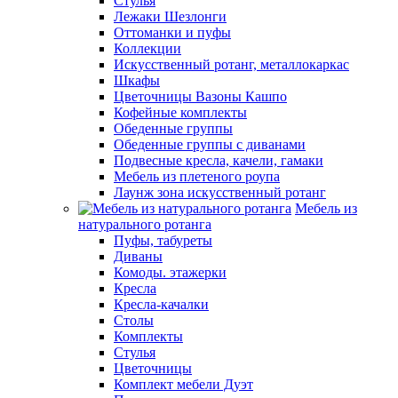
Стулья
Лежаки Шезлонги
Оттоманки и пуфы
Коллекции
Искусственный ротанг, металлокаркас
Шкафы
Цветочницы Вазоны Кашпо
Кофейные комплекты
Обеденные группы
Обеденные группы с диванами
Подвесные кресла, качели, гамаки
Мебель из плетеного роупа
Лаунж зона искусственный ротанг
Мебель из
натурального ротанга
Пуфы, табуреты
Диваны
Комоды. этажерки
Кресла
Кресла-качалки
Столы
Комплекты
Стулья
Цветочницы
Комплект мебели Дуэт