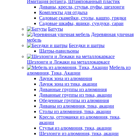
Имитация ротанга, Штампованный пластик
Диваны, кресла, стулья, пуфы, шезлонги
Комплекты для отдыха
Садовые скамейки, столы, кашпо, грядки
Садовые шкафы, ящики, сундуки, сараи
Батуты
Деревянная уличная
мебель
Беседки и шатры
Шатры-павильоны
Шезлонги и Лежаки на металлокаркасе
Мебель из
алюминия, Тика, Акации
Лаунж зона из алюминия
Лаунж зона из тика, акации
Диванные группы из алюминия
Диванные группы из тика, акации
Обеденные группы из алюминия
Диваны из алюминия, тика, акации
Столы из алюминия, тика, акации
Кресла, оттоманки из алюминия, тика,
акации
Стулья из алюминия, тика, акации
Шезлонги из алюминия, тика, акации