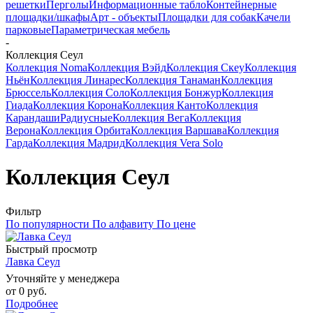
решетки
Перголы
Информационные табло
Контейнерные
площадки/шкафы
Арт - объекты
Площадки для собак
Качели
парковые
Параметрическая мебель
-
Коллекция Сеул
Коллекция Noma
Коллекция Вэйд
Коллекция Скеу
Коллекция
Ньён
Коллекция Линарес
Коллекция Танаман
Коллекция
Брюссель
Коллекция Соло
Коллекция Бонжур
Коллекция
Гиада
Коллекция Корона
Коллекция Канто
Коллекция
Карандаши
Радиусные
Коллекция Вега
Коллекция
Верона
Коллекция Орбита
Коллекция Варшава
Коллекция
Гарда
Коллекция Мадрид
Коллекция Vera Solo
Коллекция Сеул
Фильтр
По популярности
По алфавиту
По цене
Быстрый просмотр
Лавка Сеул
Уточняйте у менеджера
от
0 руб.
Подробнее