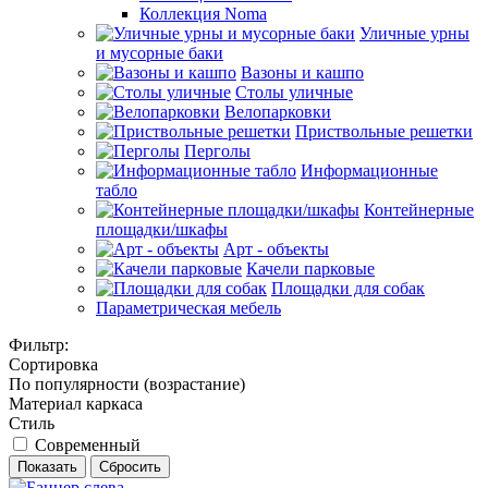
Коллекция Noma
Уличные урны
и мусорные баки
Вазоны и кашпо
Столы уличные
Велопарковки
Приствольные решетки
Перголы
Информационные
табло
Контейнерные
площадки/шкафы
Арт - объекты
Качели парковые
Площадки для собак
Параметрическая мебель
Фильтр:
Сортировка
По популярности (возрастание)
Материал каркаса
Стиль
Современный
Показать
Сбросить