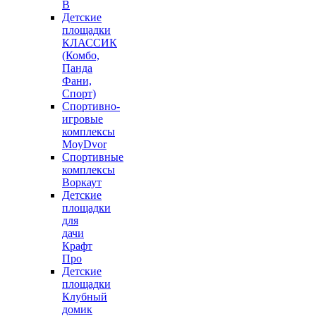
В
Детские
площадки
КЛАССИК
(Комбо,
Панда
Фани,
Спорт)
Спортивно-
игровые
комплексы
MoyDvor
Спортивные
комплексы
Воркаут
Детские
площадки
для
дачи
Крафт
Про
Детские
площадки
Клубный
домик