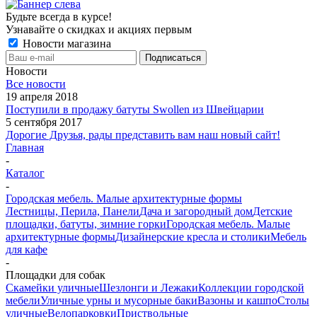
Будьте всегда в курсе!
Узнавайте о скидках и акциях первым
Новости магазина
Новости
Все новости
19 апреля 2018
Поступили в продажу батуты Swollen из Швейцарии
5 сентября 2017
Дорогие Друзья, рады представить вам наш новый сайт!
Главная
-
Каталог
-
Городская мебель. Малые архитектурные формы
Лестницы, Перила, Панели
Дача и загородный дом
Детские
площадки, батуты, зимние горки
Городская мебель. Малые
архитектурные формы
Дизайнерские кресла и столики
Мебель
для кафе
-
Площадки для собак
Скамейки уличные
Шезлонги и Лежаки
Коллекции городской
мебели
Уличные урны и мусорные баки
Вазоны и кашпо
Столы
уличные
Велопарковки
Приствольные