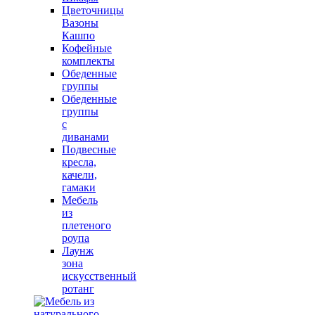
Цветочницы
Вазоны
Кашпо
Кофейные
комплекты
Обеденные
группы
Обеденные
группы
с
диванами
Подвесные
кресла,
качели,
гамаки
Мебель
из
плетеного
роупа
Лаунж
зона
искусственный
ротанг