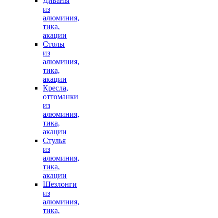
Диваны
из
алюминия,
тика,
акации
Столы
из
алюминия,
тика,
акации
Кресла,
оттоманки
из
алюминия,
тика,
акации
Стулья
из
алюминия,
тика,
акации
Шезлонги
из
алюминия,
тика,