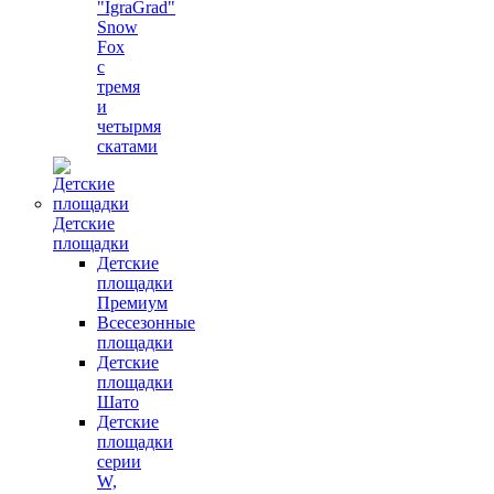
"IgraGrad"
Snow
Fox
с
тремя
и
четырмя
скатами
Детские
площадки
Детские
площадки
Премиум
Всесезонные
площадки
Детские
площадки
Шато
Детские
площадки
серии
W,