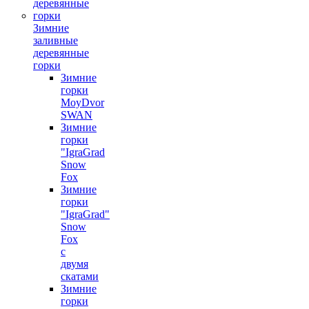
Зимние
заливные
деревянные
горки
Зимние
горки
MoyDvor
SWAN
Зимние
горки
"IgraGrad
Snow
Fox
Зимние
горки
"IgraGrad"
Snow
Fox
с
двумя
скатами
Зимние
горки