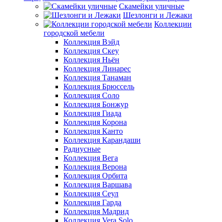
Скамейки уличные
Шезлонги и Лежаки
Коллекции
городской мебели
Коллекция Вэйд
Коллекция Скеу
Коллекция Ньён
Коллекция Линарес
Коллекция Танаман
Коллекция Брюссель
Коллекция Соло
Коллекция Бонжур
Коллекция Гиада
Коллекция Корона
Коллекция Канто
Коллекция Карандаши
Радиусные
Коллекция Вега
Коллекция Верона
Коллекция Орбита
Коллекция Варшава
Коллекция Сеул
Коллекция Гарда
Коллекция Мадрид
Коллекция Vera Solo