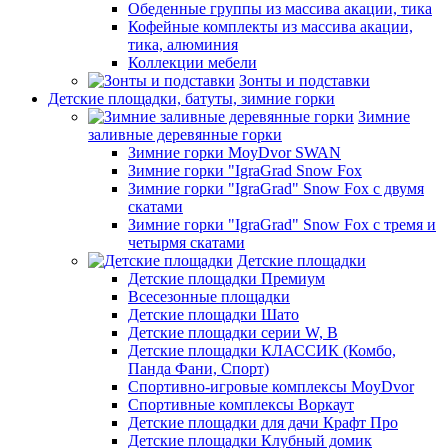
Обеденные группы из массива акации, тика
Кофейные комплекты из массива акации,
тика, алюминия
Коллекции мебели
Зонты и подставки
Детские площадки, батуты, зимние горки
Зимние
заливные деревянные горки
Зимние горки MoyDvor SWAN
Зимние горки "IgraGrad Snow Fox
Зимние горки "IgraGrad" Snow Fox с двумя
скатами
Зимние горки "IgraGrad" Snow Fox с тремя и
четырмя скатами
Детские площадки
Детские площадки Премиум
Всесезонные площадки
Детские площадки Шато
Детские площадки серии W, В
Детские площадки КЛАССИК (Комбо,
Панда Фани, Спорт)
Спортивно-игровые комплексы MoyDvor
Спортивные комплексы Воркаут
Детские площадки для дачи Крафт Про
Детские площадки Клубный домик