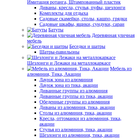
Имитация ротанга, Штампованный пластик
Диваны, кресла, стулья, пуфы, шезлонги
Комплекты для отдыха
Садовые скамейки, столы, кашпо, грядки
Садовые шкафы, ящики, сундуки, сараи
Батуты
Деревянная уличная
мебель
Беседки и шатры
Шатры-павильоны
Шезлонги и Лежаки на металлокаркасе
Мебель из
алюминия, Тика, Акации
Лаунж зона из алюминия
Лаунж зона из тика, акации
Диванные группы из алюминия
Диванные группы из тика, акации
Обеденные группы из алюминия
Диваны из алюминия, тика, акации
Столы из алюминия, тика, акации
Кресла, оттоманки из алюминия, тика,
акации
Стулья из алюминия, тика, акации
Шезлонги из алюминия, тика, акации