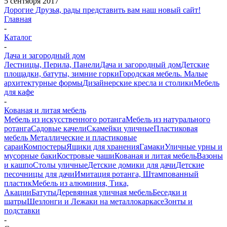
5 сентября 2017
Дорогие Друзья, рады представить вам наш новый сайт!
Главная
-
Каталог
-
Дача и загородный дом
Лестницы, Перила, Панели
Дача и загородный дом
Детские
площадки, батуты, зимние горки
Городская мебель. Малые
архитектурные формы
Дизайнерские кресла и столики
Мебель
для кафе
-
Кованая и литая мебель
Мебель из искусственного ротанга
Мебель из натурального
ротанга
Садовые качели
Скамейки уличные
Пластиковая
мебель
Металлические и пластиковые
сараи
Компостеры
Ящики для хранения
Гамаки
Уличные урны и
мусорные баки
Костровые чаши
Кованая и литая мебель
Вазоны
и кашпо
Столы уличные
Детские домики для дачи
Детские
песочницы для дачи
Имитация ротанга, Штампованный
пластик
Мебель из алюминия, Тика,
Акации
Батуты
Деревянная уличная мебель
Беседки и
шатры
Шезлонги и Лежаки на металлокаркасе
Зонты и
подставки
-