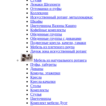
Стулья
Лежаки Шезлонги
Оттоманки и пуфы
Коллекции
Искусственный ротанг, металлокаркас
Шкафы
Цветочницы Вазоны Кашпо
Кофейные комплекты
Обеденные группы
Обеденные группы с диванами
Подвесные кресла, качели, гамаки
Мебель из плетеного роупа
Лаунж зона искусственный ротанг
Мебель из натурального ротанга
Пуфы, табуреты
Диваны
Комоды. этажерки
Кресла
Кресла-качалки
Столы
Комплекты
Стулья
Цветочницы
Комплект мебели Дуэт