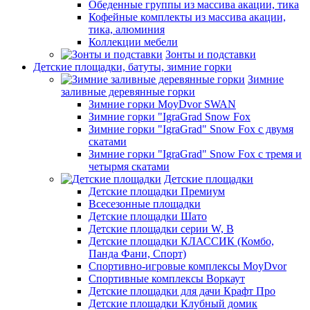
Обеденные группы из массива акации, тика
Кофейные комплекты из массива акации,
тика, алюминия
Коллекции мебели
Зонты и подставки
Детские площадки, батуты, зимние горки
Зимние
заливные деревянные горки
Зимние горки MoyDvor SWAN
Зимние горки "IgraGrad Snow Fox
Зимние горки "IgraGrad" Snow Fox с двумя
скатами
Зимние горки "IgraGrad" Snow Fox с тремя и
четырмя скатами
Детские площадки
Детские площадки Премиум
Всесезонные площадки
Детские площадки Шато
Детские площадки серии W, В
Детские площадки КЛАССИК (Комбо,
Панда Фани, Спорт)
Спортивно-игровые комплексы MoyDvor
Спортивные комплексы Воркаут
Детские площадки для дачи Крафт Про
Детские площадки Клубный домик