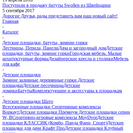
Поступили в продажу батуты Swollen из Швейцарии
5 сентября 2017
Дорогие Друзья, рады представить вам наш новый сайт!
Главная
-
Каталог
-
Детские площадки, батуты, зимние горки
Лестницы, Перила, Панели
Дача и загородный дом
Детские
площадки, батуты, зимние горки
Городская мебель. Малые
архитектурные формы
Дизайнерские кресла и столики
Мебель
для кафе
-
Детские площадки
Зимние заливные деревянные горки
Детские
площадки
Детские песочницы
Детские
домики
Батуты
Комплектующие и аксессуары к площадкам
-
Детские площадки Шато
Всесезонные площадки
Спортивные комплексы
Воркаут
Детские площадки Премиум
Детские площадки серии
W, В
Спортивно-игровые комплексы MoyDvor
Детские
площадки КЛАССИК (Комбо, Панда Фани, Спорт)
Детские
площадки для дачи Крафт Про
Детские площадки Клубный