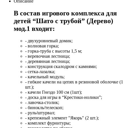
Описание
В состав игрового комплекса для
детей “Шато с трубой” (Дерево)
мод.1 входит:
- двухуровневый домик;
- волновая горка;
- горка-труба с высоты 1,5 м;
- веревочная лестница;
- деревянная лестница;
- конструкция скалодром с камнями;
- сетка-лазалка;
- качельный модуль;
- гибкие качели на цепях в резиновой оболочке (1
шт.);
- качели Гнездо 100 см (1шт);
- доска для игры в “Крестики-нолики”;
- лавочка-столик;
- бинокль/телескоп;
- руль/штурвал;
- крепежный элемент "Якорь" (2 шт.);
- комплект фурнитуры;