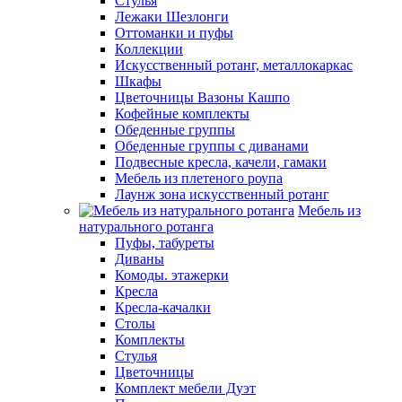
Стулья
Лежаки Шезлонги
Оттоманки и пуфы
Коллекции
Искусственный ротанг, металлокаркас
Шкафы
Цветочницы Вазоны Кашпо
Кофейные комплекты
Обеденные группы
Обеденные группы с диванами
Подвесные кресла, качели, гамаки
Мебель из плетеного роупа
Лаунж зона искусственный ротанг
Мебель из
натурального ротанга
Пуфы, табуреты
Диваны
Комоды. этажерки
Кресла
Кресла-качалки
Столы
Комплекты
Стулья
Цветочницы
Комплект мебели Дуэт