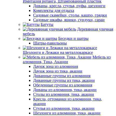
Имитация ротанга, Штампованный пластик
Диваны, кресла, стулья, пуфы, шезлонги
Комплекты для отдыха
Садовые скамейки, столы, кашпо, грядки
Садовые шкафы, ящики, сундуки, сараи
Батуты
Деревянная уличная
мебель
Беседки и шатры
Шатры-павильоны
Шезлонги и Лежаки на металлокаркасе
Мебель из
алюминия, Тика, Акации
Лаунж зона из алюминия
Лаунж зона из тика, акации
Диванные группы из алюминия
Диванные группы из тика, акации
Обеденные группы из алюминия
Диваны из алюминия, тика, акации
Столы из алюминия, тика, акации
Кресла, оттоманки из алюминия, тика,
акации
Стулья из алюминия, тика, акации
Шезлонги из алюминия, тика, акации