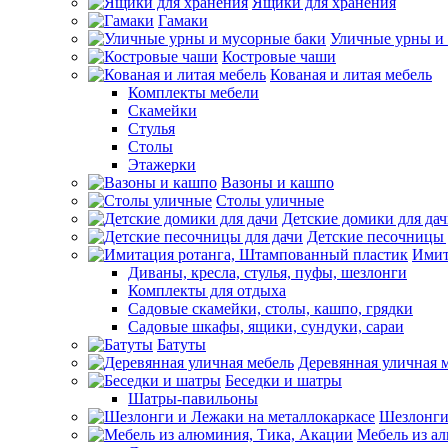
Ящики для хранения
Гамаки
Уличные урны и
Костровые чаши
Кованая и литая мебель
Комплекты мебели
Скамейки
Стулья
Столы
Этажерки
Вазоны и кашпо
Столы уличные
Детские домики для да
Детские песочницы 
Имит
Диваны, кресла, стулья, пуфы, шезлонги
Комплекты для отдыха
Садовые скамейки, столы, кашпо, грядки
Садовые шкафы, ящики, сундуки, сараи
Батуты
Деревянная уличная 
Беседки и шатры
Шатры-павильоны
Шезлонги
Мебель из а