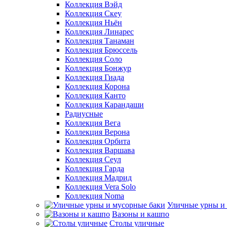
Коллекция Вэйд
Коллекция Скеу
Коллекция Ньён
Коллекция Линарес
Коллекция Танаман
Коллекция Брюссель
Коллекция Соло
Коллекция Бонжур
Коллекция Гиада
Коллекция Корона
Коллекция Канто
Коллекция Карандаши
Радиусные
Коллекция Вега
Коллекция Верона
Коллекция Орбита
Коллекция Варшава
Коллекция Сеул
Коллекция Гарда
Коллекция Мадрид
Коллекция Vera Solo
Коллекция Noma
Уличные урны и
Вазоны и кашпо
Столы уличные