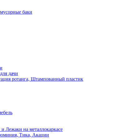
 мусорные баки
чи
для дачи
ация ротанга, Штампованный пластик
мебель
 и Лежаки на металлокаркасе
люминия, Тика, Акации