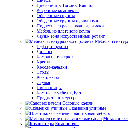
Шкафы
Цветочницы Вазоны Кашпо
Кофейные комплекты
Обеденные группы
Обеденные группы с диванами
Подвесные кресла, качели, гамаки
Мебель из плетеного роупа
Лаунж зона искусственный ротанг
Мебель из натур
Пуфы, табуреты
Диваны
Комоды. этажерки
Кресла
Кресла-качалки
Столы
Комплекты
Стулья
Цветочницы
Комплект мебели Дуэт
Предметы интерьера
Садовые качели
Скамейки уличные
Пластиковая мебель
Металлическ
Компостеры