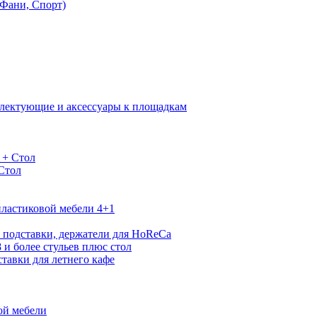
Фани, Спорт)
лектующие и аксессуары к площадкам
 + Стол
 Стол
ластиковой мебели 4+1
 подставки, держатели для HoReCa
 и более стульев плюс стол
тавки для летнего кафе
ой мебели