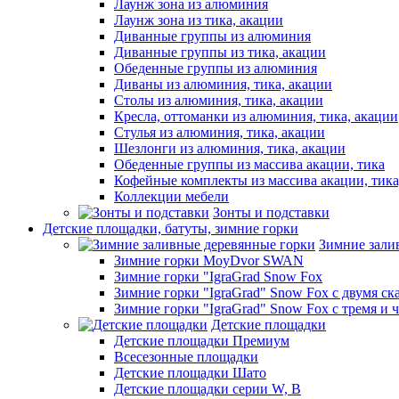
Лаунж зона из алюминия
Лаунж зона из тика, акации
Диванные группы из алюминия
Диванные группы из тика, акации
Обеденные группы из алюминия
Диваны из алюминия, тика, акации
Столы из алюминия, тика, акации
Кресла, оттоманки из алюминия, тика, акации
Стулья из алюминия, тика, акации
Шезлонги из алюминия, тика, акации
Обеденные группы из массива акации, тика
Кофейные комплекты из массива акации, тик
Коллекции мебели
Зонты и подставки
Детские площадки, батуты, зимние горки
Зимние зали
Зимние горки MoyDvor SWAN
Зимние горки "IgraGrad Snow Fox
Зимние горки "IgraGrad" Snow Fox с двумя ск
Зимние горки "IgraGrad" Snow Fox с тремя и 
Детские площадки
Детские площадки Премиум
Всесезонные площадки
Детские площадки Шато
Детские площадки серии W, В