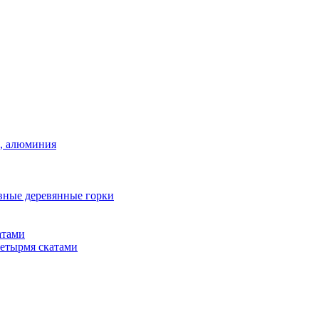
а, алюминия
вные деревянные горки
атами
четырмя скатами